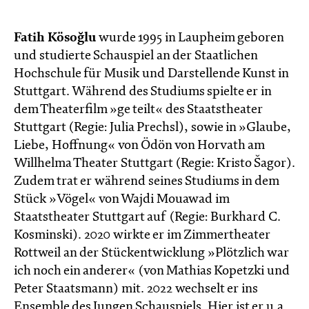
Fatih Kösoğlu
wurde 1995 in Laupheim geboren
und studierte Schauspiel an der Staatlichen
Hochschule für Musik und Darstellende Kunst in
Stuttgart. Während des Studiums spielte er in
dem Theaterfilm »ge teilt« des Staatstheater
Stuttgart (Regie: Julia Prechsl), sowie in »Glaube,
Liebe, Hoffnung« von Ödön von Horvath am
Willhelma Theater Stuttgart (Regie: Kristo Šagor).
Zudem trat er während seines Studiums in dem
Stück »Vögel« von Wajdi Mouawad im
Staatstheater Stuttgart auf (Regie: Burkhard C.
Kosminski). 2020 wirkte er im Zimmertheater
Rottweil an der Stückentwicklung »Plötzlich war
ich noch ein anderer« (von Mathias Kopetzki und
Peter Staatsmann) mit. 2022 wechselt er ins
Ensemble des Jungen Schauspiels. Hier ist er u.a.