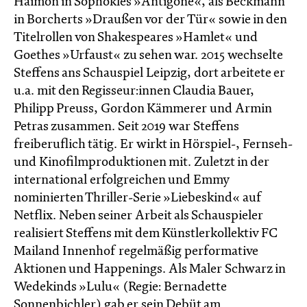
Haimon in Sophokles »Antigone«, als Beckmann
in Borcherts »Draußen vor der Tür« sowie in den
Titelrollen von Shakespeares »Hamlet« und
Goethes »Urfaust« zu sehen war. 2015 wechselte
Steffens ans Schauspiel Leipzig, dort arbeitete er
u.a. mit den Regisseur:innen Claudia Bauer,
Philipp Preuss, Gordon Kämmerer und Armin
Petras zusammen. Seit 2019 war Steffens
freiberuflich tätig. Er wirkt in Hörspiel-, Fernseh-
und Kinofilmproduktionen mit. Zuletzt in der
international erfolgreichen und Emmy
nominierten Thriller-Serie »Liebeskind« auf
Netflix. Neben seiner Arbeit als Schauspieler
realisiert Steffens mit dem Künstlerkollektiv FC
Mailand Innenhof regelmäßig performative
Aktionen und Happenings. Als Maler Schwarz in
Wedekinds »Lulu« (Regie: Bernadette
Sonnenbichler) gab er sein Debüt am