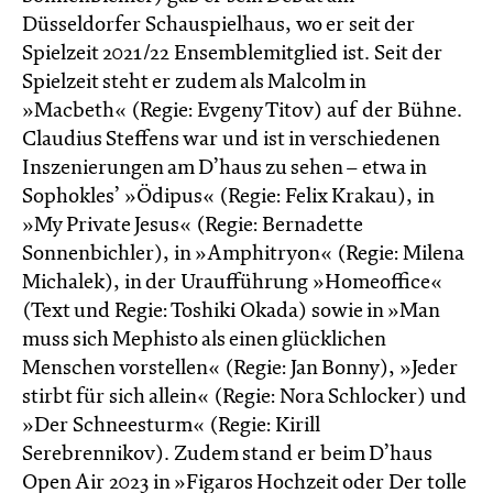
Düsseldorfer Schauspielhaus, wo er seit der
Spielzeit 2021/22 Ensemblemitglied ist. Seit der
Spielzeit steht er zudem als Malcolm in
»Macbeth« (Regie: Evgeny Titov) auf der Bühne.
Claudius Steffens war und ist in verschiedenen
Inszenierungen am D’haus zu sehen – etwa in
Sophokles’ »Ödipus« (Regie: Felix Krakau), in
»My Private Jesus« (Regie: Bernadette
Sonnenbichler), in »Amphitryon« (Regie: Milena
Michalek), in der Uraufführung »Homeoffice«
(Text und Regie: Toshiki Okada) sowie in »Man
muss sich Mephisto als einen glück­lichen
Menschen vorstellen« (Regie: Jan Bonny), »Jeder
stirbt für sich allein« (Regie: Nora Schlocker) und
»Der Schneesturm« (Regie: Kirill
Serebrennikov). Zudem stand er beim D’haus
Open Air 2023 in »Figaros Hochzeit oder Der tolle