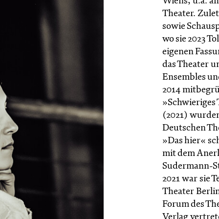
Wiens, u.a. 
Theater. Zulet
sowie Schausp
wo sie 2023 T
eigenen Fassun
das Theater u
Ensembles und
2014 mitbegrü
»Schwieriges 
(2021) wurde
Deutschen The
»Das hier« sc
mit dem Aner
Sudermann-St
2021 war sie T
Theater Berli
Forum des Thea
Verlag vertret