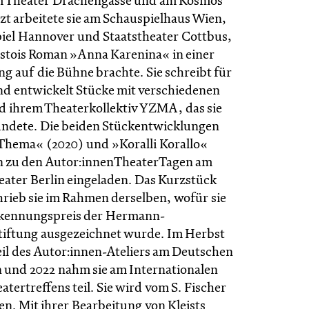
am Theater Drachengasse und am Kosmos
zt arbeitete sie am Schauspielhaus Wien,
iel Hannover und Staatstheater Cottbus,
olstois Roman »Anna Karenina« in einer
g auf die Bühne brachte. Sie schreibt für
nd entwickelt Stücke mit verschiedenen
 ihrem Theaterkollektiv YZMA, das sie
ndete. Die beiden Stückentwicklungen
Thema« (2020) und »Koralli Korallo«
n zu den Autor:innenTheaterTagen am
ater Berlin eingeladen. Das Kurzstück
hrieb sie im Rahmen derselben, wofür sie
kennungspreis der Hermann-
iftung ausgezeichnet wurde. Im Herbst
eil des Autor:innen-Ateliers am Deutschen
n und 2022 nahm sie am Internationalen
tertreffens teil. Sie wird vom S. Fischer
en. Mit ihrer Bearbeitung von Kleists