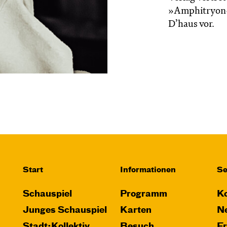
»Amphitryon« 
D’haus vor.
Start
Informationen
Se
Schauspiel
Programm
Ko
Junges Schauspiel
Karten
Ne
Stadt:Kollektiv
Besuch
F