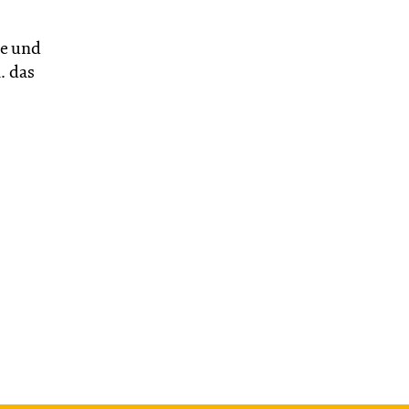
ne und
. das