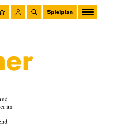
Spielplan
ner
 und
uer im
rend