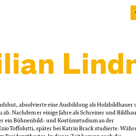
lian Lind
andshut, absolvierte eine Ausbildung als Holzbildhauer
u ab. Nachdem er einige Jahre als Schreiner und Bildha
er ein Bühnenbild- und Kostümstudium an der
io Toffolutti, später bei Katrin Brack studierte. Wäh