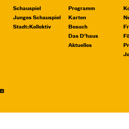
Schauspiel
Programm
Ko
Junges Schauspiel
Karten
Ne
Stadt:Kollektiv
Besuch
F
Das D’haus
F
Aktuelles
P
J
B