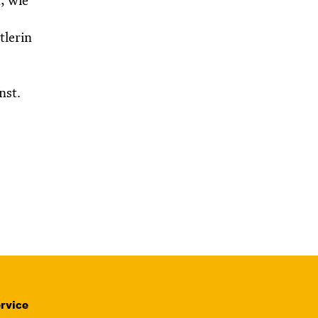
, wie
tlerin
nst.
rvice