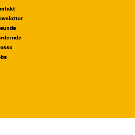
ntakt
wsletter
reunde
ördernde
resse
obs