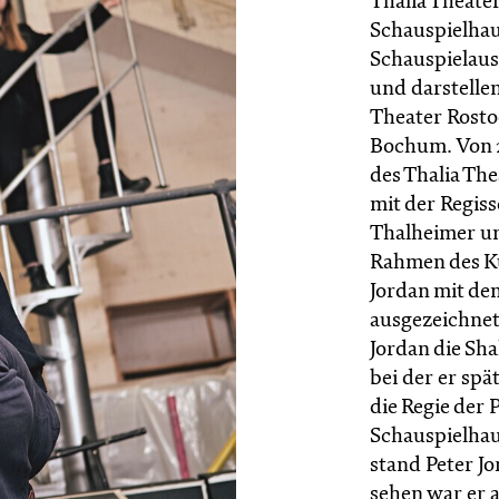
Thalia Theat
Schauspielhaus
Schauspielaus
und darstelle
Theater Rosto
Bochum. Von 2
des Thalia Th
mit der Regis
Thalheimer u
Rahmen des Ku
Jordan mit de
ausgezeichnet.
Jordan die Sh
bei der er s
die Regie der
Schauspielhau
stand Peter J
sehen war er a