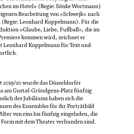
hen im Hotel« (Regie: Sönke Wortmann)
 eigenen Bearbeitung von »Schwejk« nach
k (Regie: Leonhard Koppelmann). Für die
uktion »Glaube, Liebe, Fußball«, die im
Premiere kommen wird, zeichnet er
t Leonhard Koppelmann für Text und
ortlich.
it 2019/20 wurde das Düsseldorfer
s am Gustaf-Gründgens-Platz fünfzig
ässlich des Jubiläums haben sich die
nnen des Ensembles für ihr Porträtbild
ter von eins bis fünfzig eingeladen, die
r Form mit dem Theater verbunden sind.