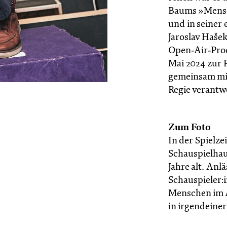
Baums »Mensc
und in seiner
Jaroslav Haše
Open-Air-Prod
Mai 2024 zur 
gemeinsam mi
Regie verantw
Zum Foto
In der Spielze
Schauspielhau
Jahre alt. Anl
Schauspieler:i
Menschen im Al
in irgendeine