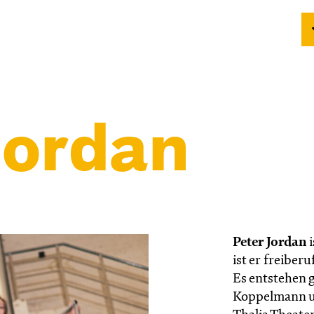
Jordan
Peter Jordan
i
ist er freiber
Es entstehen 
Koppelmann u