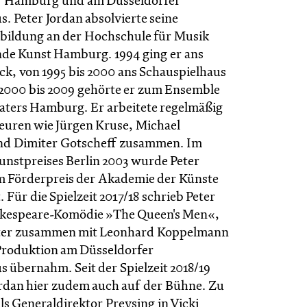
er Hamburg und am Düsseldorfer
. Peter Jordan absolvierte seine
bildung an der Hochschule für Musik
nde Kunst Hamburg. 1994 ging er ans
ck, von 1995 bis 2000 ans Schauspielhaus
000 bis 2009 gehörte er zum Ensemble
eaters Hamburg. Er arbeitete regelmäßig
seuren wie Jürgen Kruse, Michael
nd Dimiter Gotscheff zusammen. Im
nstpreises Berlin 2003 wurde Peter
m Förderpreis der Akademie der Künste
 Für die Spielzeit 2017/18 schrieb Peter
akespeare-Komödie »The Queen's Men«,
päter zusammen mit Leonhard Koppelmann
 Produktion am Düsseldorfer
s übernahm. Seit der Spielzeit 2018/19
ordan hier zudem auch auf der Bühne. Zu
ls Generaldirektor Preysing in Vicki