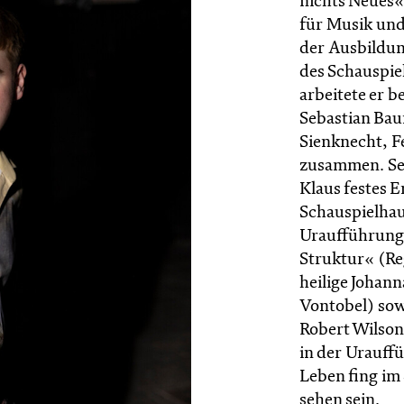
nichts Neues«
für Musik und
der Ausbildung
des Schauspiel
arbeitete er b
Sebastian Ba
Sienknecht, F
zusammen. Seit
Klaus festes 
Schauspielhaus
Uraufführung
Struktur« (Re
heilige Johan
Vontobel) sow
Robert Wilson.
in der Urauff
Leben fing im
sehen sein.