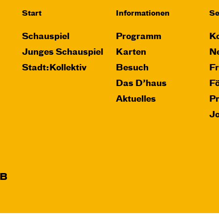
Start
Informationen
Se
Schauspiel
Programm
Ko
Junges Schauspiel
Karten
Ne
Stadt:Kollektiv
Besuch
F
Das D’haus
F
Aktuelles
P
J
B