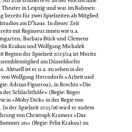
. Ab 2018 studierte er an der Hochschule
 Theater in Leipzig und war im Rahmen
 bereits für zwei Spielzeiten als Mitglied
studios am D’haus. In dieser Zeit
ereits mit Regisseur:innen wie u.a.
umgarten, Barbara Bürk und Clemens
elix Krakau und Wolfgang Michalek
 Beginn der Spielzeit 2023/24 ist Moritz
Ensemblemitglied am Düsseldorfer
. Aktuell ist er u.a. zu sehen in der
 von Wolfgang Herrndorfs »Arbeit und
gie: Adrian Figueroa), in Brechts »Die
na der Schlachthöfe« (Regie: Roger
ie in »Moby Dick« in der Regie von
 In der Spielzeit 2025/26 wird er zudem
ührung von Christoph Kramers »Das
 Sommer an« (Regie: Felix Krakau) zu