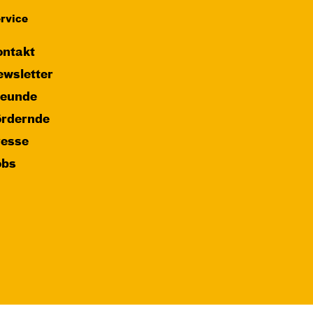
rvice
ntakt
wsletter
reunde
ördernde
resse
obs