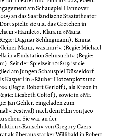
e für Theater und Film in Łódź, Polen.
ngagement am Schauspiel Hannover
2009 an das Saarländische Staatstheater
ort spielte sie u.a. das Gretchen in
lia in »Hamlet«, Klara in »Maria
Regie: Dagmar Schlingmann), Emma
Kleiner Mann, was nun?« (Regie: Michael
ella in »Endstation Sehnsucht« (Regie:
). Seit der Spielzeit 2018/19 ist sie
ied am Jungen Schauspiel Düsseldorf
als Kasperl in »Räuber Hotzenplotz und
« (Regie: Robert Gerloff), als Kreon in
egie: Liesbeth Coltof), sowie in »Mr.
e: Jan Gehler, eingeladen zum
al!« Festival) nach dem Film von Jaco
u sehen. Sie war an der
uktion »Rausch« von Gregory Caers
trat als überaus starker Willibald in Robert