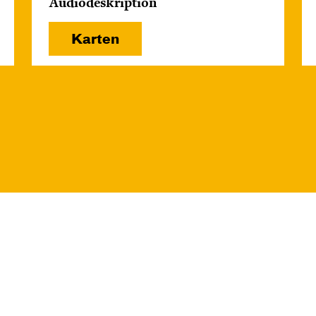
Audiodeskription
Karten
Di, 15.12. / 10:00 –
12:00
09:00
Touchtour
JUNGES SCHAUSPIEL
Wolf
Ein Stück über Mut und
Freundschaft
von Saša Stanišić
Regie: Carmen Schwarz