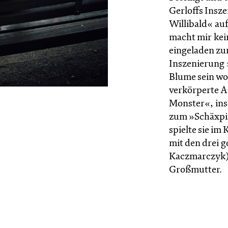
Gerloffs Insz
Willibald« auf
macht mir kei
eingeladen zu
Inszenierung 
Blume sein wo
verkörperte A
Monster«, ins
zum »Schäxpir-
spielte sie im
mit den drei 
Kaczmarczyk) 
Großmutter.