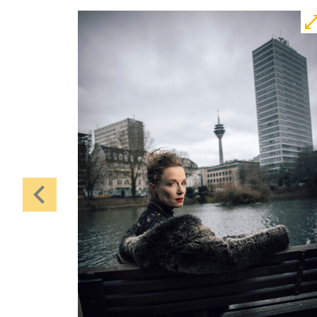
Central 1
Touchtour für sehbehinderte und
blinde Menschen
Mit künstlerischer
Audiodeskription
Karten