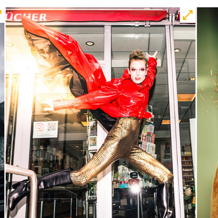
Central 1
Touchtour für sehbehinderte und
blinde Menschen
Mit künstlerischer
Audiodeskription
Karten