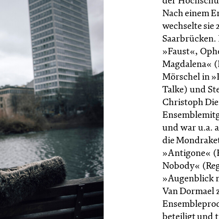
der Hochschul
Nach einem E
wechselte sie 
Saarbrücken. D
»Faust«, Ophe
Magdalena« (
Mörschel in »
Talke) und St
Christoph Diem
Ensemblemitgl
und war u.a. 
die Mondrakete
»Antigone« (R
Nobody« (Regi
»Augenblick m
Van Dormael z
Ensembleprod
beteiligt und 