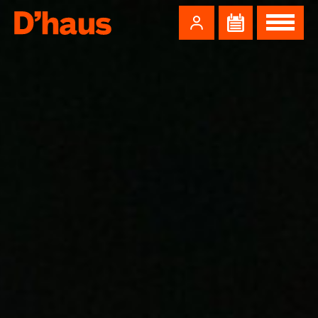
Zum Hauptinhalt springen
Zum Footer springen