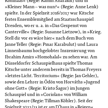
Kohlhaas« (Regie: Ramin Anarakis) und in
»Kleiner Mann – was nun?« (Regie: Anne Lenk)
spielte. In der Spielzeit 2016/2017 war Kitsche
festes Ensemblemitglied am Staatsschauspiel
Dresden, wo er u. a. in »Das Gespenst von
Canterville« (Regie: Susanne Lietzow), in »Krieg.
Stell dir vor es wäre hier« nach dem Buch von
Janne Teller (Regie: Pınar Karabulut) und Laura
Linnenbaums hochgelobter Inszenierung von
Ibrahim Amirs »Homohalal« zu sehen war. Am
Düsseldorfer Schauspielhaus spielte Thomas
Kitsche unter anderem bereits in Thomas Freyers
»letztes Licht. Territorium« (Regie: Jan Gehler),
sowie den Lehrer in Ödön von Horváths »Jugend
ohne Gott« (Regie: Kristo Šagor) im Jungen
Schauspiel und in »Coriolan« von William
Shakespeare (Regie: Tillman Köhler). Seit der
Spielzeit 2022/23 ist er am D’haus in »Reigen«