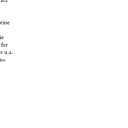
atz
seine
ie
rfer
r u.a.
um«