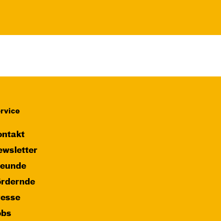
rvice
ntakt
wsletter
reunde
ördernde
resse
obs