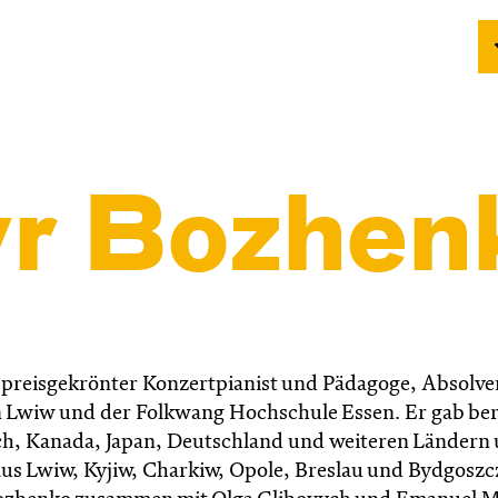
r Bozhen
d preisgekrönter Konzertpianist und Pädagoge, Absolve
n Lwiw und der Folkwang Hochschule Essen. Er gab ber
ich, Kanada, Japan, Deutschland und weiteren Ländern
 aus Lwiw, Kyjiw, Charkiw, Opole, Breslau und Bydgoszcz