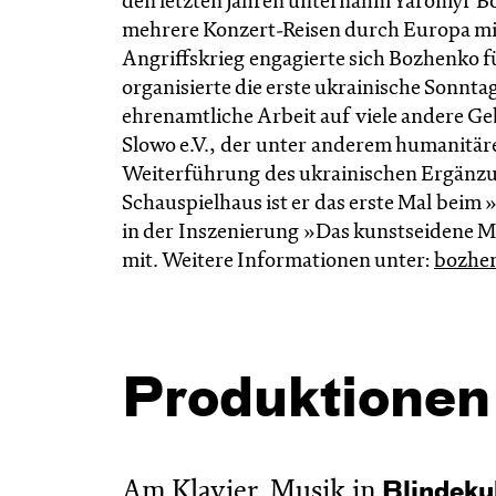
den letzten Jahren unternahm Yaromyr 
mehrere Konzert-Reisen durch Europa mit
Angriffskrieg engagierte sich Bozhenko f
organisierte die erste ukrainische Sonntag
ehrenamtliche Arbeit auf viele andere Geb
Slowo e.V., der unter anderem humanitäre
Weiterführung des ukrainischen Ergänzun
Schauspielhaus ist er das erste Mal beim
in der Inszenierung »Das kunstseidene
mit. Weitere Informationen unter:
bozhe
Produktionen
Am Klavier, Musik in
Blinde­k