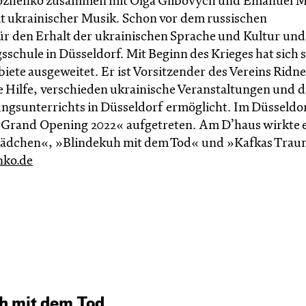
Bozhenko zusammen mit Olga Glibovych und Emanuel M
 ukrainischer Musik. Schon vor dem russischen
ür den Erhalt der ukrainischen Sprache und Kultur und
sschule in Düsseldorf. Mit Beginn des Krieges hat sich 
iete ausgeweitet. Er ist Vorsitzender des Vereins Ridne
 Hilfe, verschieden ukrainische Veranstaltungen und d
gsunterrichts in Düsseldorf ermöglicht. Im Düsseldo
 »Grand Opening 2022« aufgetreten. Am D’haus wirkte e
 Mädchen«, »Blindekuh mit dem Tod« und »Kafkas Tra
nko.de
uh mit dem Tod