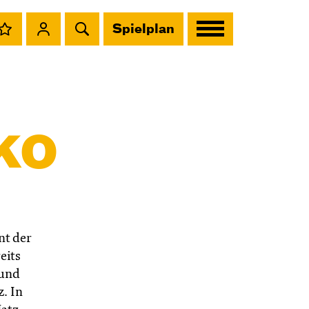
Spielplan
ko
nt der
eits
 und
. In