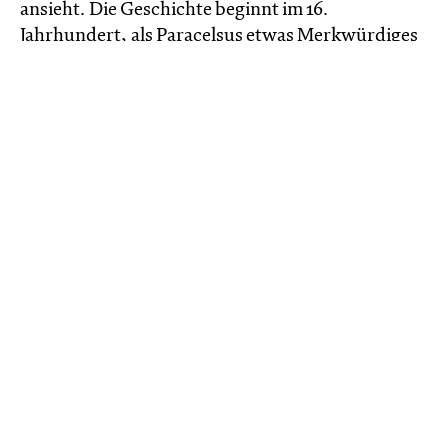
ansieht. Die Geschichte beginnt im 16.
Jahrhundert, als Paracelsus etwas Merkwürdiges
in seinem Ofen entdeckt und begreift, dass es
nicht sieben Metalle gibt, sondern acht. Und die
Geschichte beginnt in Neutral-Moresnet im Jahr
1903, mit der Geburt Joseph Rixens, dessen Leben
eine schwankende und launenhafte Zeitspanne
der Geschichte umfasst, in der nationale Grenzen
immer wieder neu gezogen und verschoben,
Gebiete ständig umkämpft werden. Nirgends
trifft dies mehr zu als in Neutral-Moresnet, Ort
der einzigen Zinkmine des europäischen
Festlands. Ohne jemals umzuziehen, wird Joseph
Rixen im Lauf seines Lebens ein neutraler
Staatsbürger sein, Bürger des Deutschen Reichs,
Einwohner des Belgischen Königreichs und
Bürger des Dritten Reichs. Er überquert keine