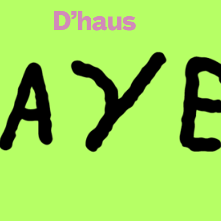
Zum Hauptinhalt springen
Zum Footer springen