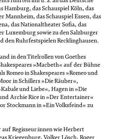
ts führten ihn u. a. an das Deutsche
s Hamburg, das Schauspiel Köln, das
er Mannheim, das Schauspiel Essen, das
na, das Nationaltheater Sofia, das
er Luxemburg sowie zu den Salzburger
nd den Ruhrfestspielen Recklinghausen.
and in den Titelrollen von Goethes
Shakespeares »Macbeth« auf der Bühne
 als Romeo in Shakespeares »Romeo und
Moor in Schillers »Die Räuber«,
»Kabale und Liebe«, Hagen in »Die
nd Archie Rice in »Der Entertainer«
tor Stockmann in »Ein Volksfeind« zu
r auf Regisseur:innen wie Herbert
eas Kriegenburg, Volker Lösch, Roger