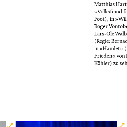
Matthias Hart
»Volksfeind fo
Foot), in »Wil
Roger Vontobel
Lars-Ole Walb
(Regie: Berna
in »Hamlet« (
Frieden« von 
Köhler) zu se