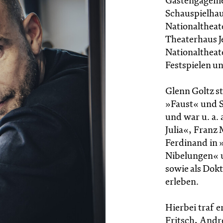
Gastengagemen
Schauspielhau
Nationaltheat
Theaterhaus Je
Nationaltheat
Festspielen u
Glenn Goltz st
»Faust« und 
und war u. a.
Julia«, Franz 
Ferdinand in 
Nibelungen« u
sowie als Dok
erleben.
Hierbei traf e
Fritsch, Andr