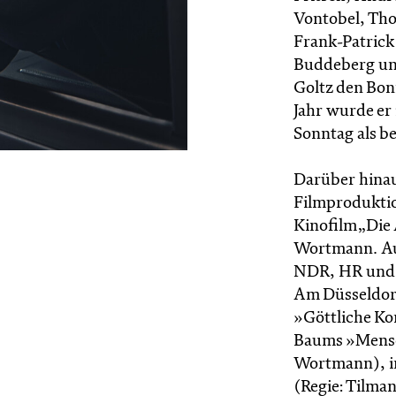
Vontobel, Tho
Frank-Patrick 
Buddeberg und
Goltz den Bon
Jahr wurde er
Sonntag als b
Darüber hinau
Filmproduktio
Kinofilm „Die 
Wortmann. Auß
NDR, HR und 
Am Düsseldorf
»Göttliche Ko
Baums »Mensc
Wortmann), in
(Regie: Tilman