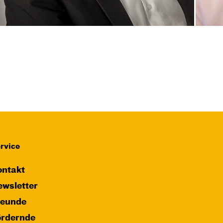
rvice
ntakt
wsletter
reunde
ördernde