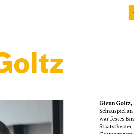
Goltz
Glenn Goltz
,
Schauspiel an 
war festes En
Staatstheater