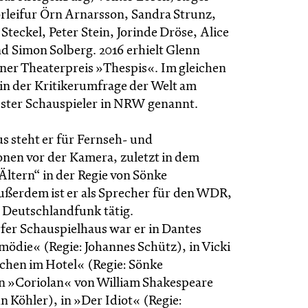
rleifur Örn Arnarsson, Sandra Strunz,
Steckel, Peter Stein, Jorinde Dröse, Alice
 Simon Solberg. 2016 erhielt Glenn
ner Theaterpreis »Thespis«. Im gleichen
 in der Kritikerumfrage der Welt am
ester Schauspieler in NRW genannt.
s steht er für Fernseh- und
nen vor der Kamera, zuletzt in dem
Ältern“ in der Regie von Sönke
erdem ist er als Sprecher für den WDR,
Deutschlandfunk tätig.
er Schauspielhaus war er in Dantes
mödie« (Regie: Johannes Schütz), in Vicki
hen im Hotel« (Regie: Sönke
 »Coriolan« von William Shakespeare
n Köhler), in »Der Idiot« (Regie: