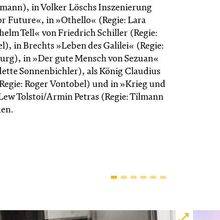
mann), in Volker Löschs Inszenierung
r Future«, in »Othello« (Regie: Lara
helm Tell« von Friedrich Schiller (Regie:
), in Brechts »Leben des Galilei« (Regie:
urg), in »Der gute Mensch von Sezuan«
dette Sonnenbichler), als König Claudius
Regie: Roger Vontobel) und in »Krieg und
Lew Tolstoi/Armin Petras (Regie: Tilmann
hen.