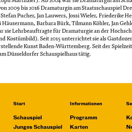
toph Marthaler). Ab 2004 war sie Dramaturgin am Scha
von 2009 bis 2016 Dramaturgin am Staatsschauspiel Dr
 Stefan Pucher, Jan Lauwers, Jossi Wieler, Friederike Hel
i Häusermann, Barbara Bürk, Tilmann Köhler, Jan Gehl
ar sie Lehrbeauftragte für Dramaturgie an der Hochsch
 Kostümbild). Seit 2015 unterrichtet sie als Gastdoze
stellende Kunst Baden-Württemberg. Seit der Spielzeit
a. am Düsseldorfer Schauspielhaus tätig.
Start
Informationen
Se
Schauspiel
Programm
Ko
Junges Schauspiel
Karten
Ne