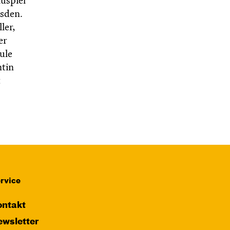
uspiel
esden.
ler,
er
ule
ntin
rvice
ntakt
wsletter