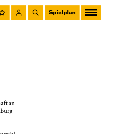
Spielplan
aft an
mburg