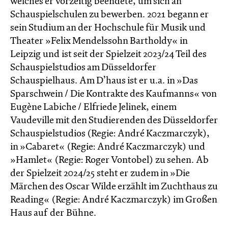
welches er vorzeitig beendete, um sich an
Schauspielschulen zu bewerben. 2021 begann er
sein Studium an der Hochschule für Musik und
Theater »Felix Mendelssohn Bartholdy« in
Leipzig und ist seit der Spielzeit 2023/24 Teil des
Schauspielstudios am Düsseldorfer
Schauspielhaus. Am D’haus ist er u.a. in »Das
Sparschwein / Die Kontrakte des Kaufmanns« von
Eugène Labiche / Elfriede Jelinek, einem
Vaudeville mit den Studierenden des Düsseldorfer
Schauspielstudios (Regie: André Kaczmarczyk),
in »Cabaret« (Regie: André Kacz­marc­zyk) und
»Hamlet« (Regie: Roger Vontobel) zu sehen. Ab
der Spielzeit 2024/25 steht er zudem in »Die
Märchen des Oscar Wilde erzählt im Zucht­haus zu
Reading« (Regie: André Kacz­marc­zyk) im Großen
Haus auf der Bühne.