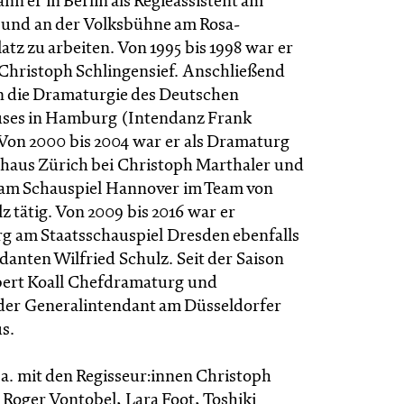
n er in Berlin als Regieassistent am
 und an der Volksbühne am Rosa-
tz zu arbeiten. Von 1995 bis 1998 war er
 Christoph Schlingensief. Anschließend
in die Dramaturgie des Deutschen
uses in Hamburg (Intendanz Frank
on 2000 bis 2004 war er als Dramaturg
haus Zürich bei Christoph Marthaler und
am Schauspiel Hannover im Team von
z tätig. Von 2009 bis 2016 war er
 am Staatsschauspiel Dresden ebenfalls
danten Wilfried Schulz. Seit der Saison
obert Koall Chefdramaturg und
nder Generalintendant am Düsseldorfer
s.
.a. mit den Regisseur:innen Christoph
 Roger Vontobel, Lara Foot, Toshiki