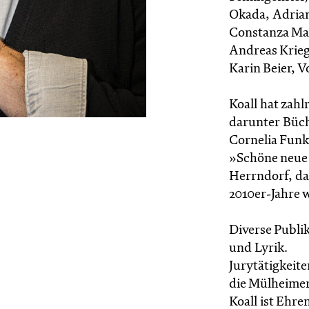
Okada, Adrian
Constanza Mac
Andreas Krieg
Karin Beier, V
Koall hat zahl
darunter Büch
Cornelia Funk
»Schöne neue
Herrndorf, da
2010er-Jahre 
Diverse Publi
und Lyrik.
Jurytätigkeite
die Mülheimer
Koall ist Ehr