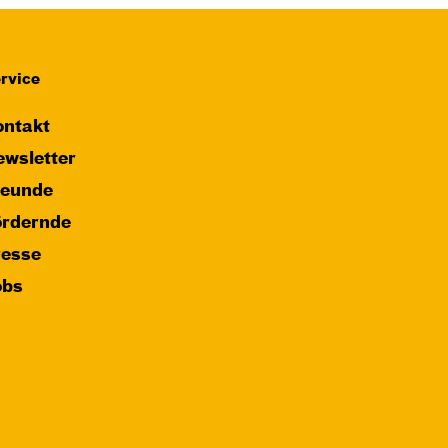
rvice
ntakt
wsletter
reunde
ördernde
resse
obs