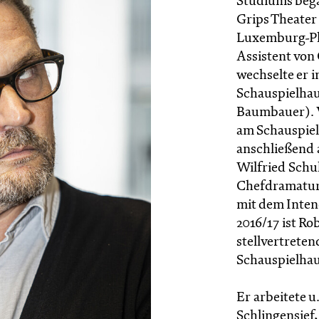
Studiums began
Grips Theater
Luxemburg-Pla
Assistent von
wechselte er 
Schauspielha
Baumbauer). V
am Schauspiel
anschließend 
Wilfried Schul
Chefdramaturg
mit dem Inten
2016/17 ist R
stellvertrete
Schauspielhau
Er arbeitete u
Schlingensief,