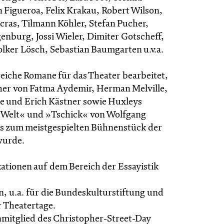
 Figueroa, Felix Krakau, Robert Wilson,
ras, Tilmann Köhler, Stefan Pucher,
enburg, Jossi Wieler, Dimiter Gotscheff,
olker Lösch, Sebastian Baumgarten u.v.a.
reiche Romane für das Theater bearbeitet,
er von Fatma Aydemir, Herman Melville,
e und Erich Kästner sowie Huxleys
 Welt« und »Tschick« von Wolfgang
s zum meistgespielten Bühnenstück der
wurde.
kationen auf dem Bereich der Essayistik
n, u.a. für die Bundeskulturstiftung und
 Theatertage.
enmitglied des Christopher-Street-Day