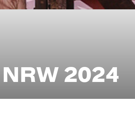
r NRW 2024
 mit Glamour, Lokalkolorit 