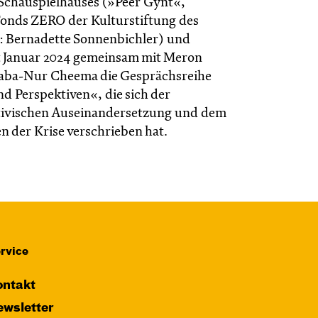
Schauspielhauses (»Peer Gynt«,
Fonds ZERO der Kulturstiftung des
: Bernadette Sonnenbichler) und
it Januar 2024 gemeinsam mit Meron
aba-Nur Cheema die Gesprächsreihe
nd Perspektiven«, die sich der
tivischen Auseinandersetzung und dem
en der Krise verschrieben hat.
rvice
ntakt
wsletter