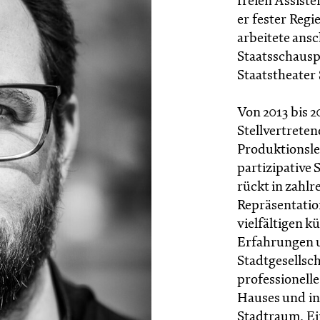
freien Assist
er fester Reg
arbeitete ansc
Staatsschausp
Staatstheater
Von 2013 bis 
Stellvertrete
Produktionsle
partizipative 
rückt in zahl
Repräsentatio
vielfältigen 
Erfahrungen 
Stadtgesellsch
professionell
Hauses und i
Stadtraum. Ei