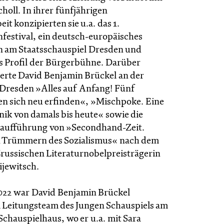
holl. In ihrer fünfjährigen
 konzipierten sie u.a. das 1.
estival, ein deutsch-europäisches
n am Staatsschauspiel Dresden und
as Profil der Bürgerbühne. Darüber
ierte David Benjamin Brückel an der
Dresden »Alles auf Anfang! Fünf
en sich neu erfinden«, »Mischpoke. Eine
nik von damals bis heute« sowie die
taufführung von »Secondhand-Zeit.
n Trümmern des Sozialismus« nach dem
russischen Literaturnobelpreisträgerin
ijewitsch.
2022 war David Benjamin Brückel
Leitungsteam des Jungen Schauspiels am
Schauspielhaus, wo er u.a. mit Sara