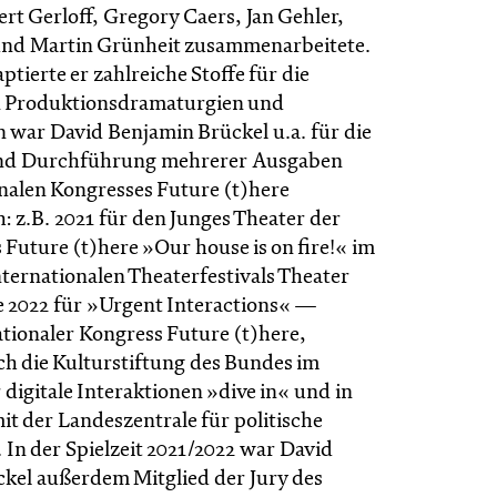
rt Gerloff, Gregory Caers, Jan Gehler,
und Martin Grünheit zusammenarbeitete.
ierte er zahlreiche Stoffe für die
 Produktionsdramaturgien und
 war David Benjamin Brückel u.a. für die
nd Durchführung mehrerer Ausgaben
onalen Kongresses Future (t)here
: z.B. 2021 für den Junges Theater der
Future (t)here »Our house is on fire!« im
ternationalen Theaterfestivals Theater
e 2022 für »Urgent Interactions« —
ationaler Kongress Future (t)here,
ch die Kulturstiftung des Bundes im
digitale Interaktionen »dive in« und in
it der Landeszentrale für politische
In der Spielzeit 2021/2022 war David
kel außerdem Mitglied der Jury des