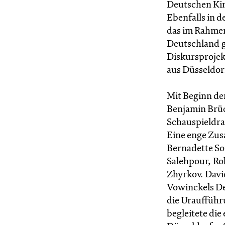
Deutschen Kin
Ebenfalls in d
das im Rahmen
Deutschland g
Diskursprojek
aus Düsseldor
Mit Beginn der
Benjamin Brüc
Schauspieldra
Eine enge Zus
Bernadette So
Salehpour, Ro
Zhyrkov. Davi
Vowinckels D
die Uraufführ
begleitete die