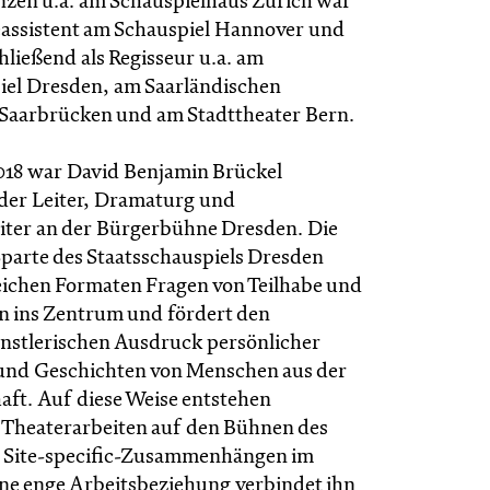
enzen u.a. am Schauspielhaus Zürich war
ieassistent am Schauspiel Hannover und
hließend als Regisseur u.a. am
iel Dresden, am Saarländischen
 Saarbrücken und am Stadttheater Bern.
2018 war David Benjamin Brückel
nder Leiter, Dramaturg und
iter an der Bürgerbühne Dresden. Die
Sparte des Staatsschauspiels Dresden
reichen Formaten Fragen von Teilhabe und
n ins Zentrum und fördert den
künstlerischen Ausdruck persönlicher
und Geschichten von Menschen aus der
aft. Auf diese Weise entstehen
e Theaterarbeiten auf den Bühnen des
n Site-specific-Zusammenhängen im
ne enge Arbeitsbeziehung verbindet ihn