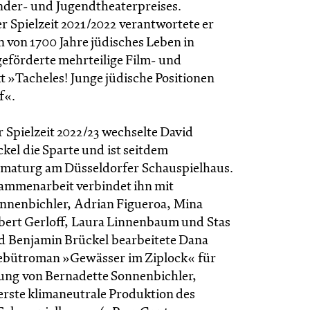
der- und Jugendtheaterpreises.
er Spielzeit 2021/2022 verantwortete er
 von 1700 Jahre jüdisches Leben in
eförderte mehrteilige Film- und
t »Tacheles! Junge jüdische Positionen
f«.
 Spielzeit 2022/23 wechselte David
kel die Sparte und ist seitdem
maturg am Düsseldorfer Schauspielhaus.
ammenarbeit verbindet ihn mit
nnenbichler, Adrian Figueroa, Mina
bert Gerloff, Laura Linnenbaum und Stas
d Benjamin Brückel bearbeitete Dana
ebütroman »Gewässer im Ziplock« für
ung von Bernadette Sonnenbichler,
 erste klimaneutrale Produktion des