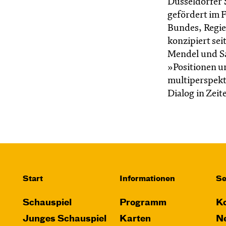
Düsseldorfer 
gefördert im 
Bundes, Regie
konzipiert se
Mendel und S
»Positionen u
multiperspek
Dialog in Zeit
Start
Informationen
Se
Schauspiel
Programm
Ko
Junges Schauspiel
Karten
Ne