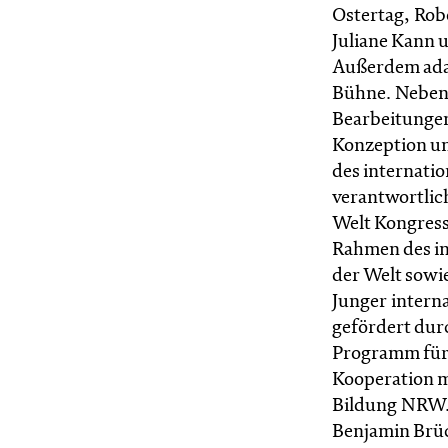
Ostertag, Robe
Juliane Kann 
Außerdem adapt
Bühne. Neben
Bearbeitungen
Konzeption u
des internati
verantwortlich
Welt Kongress 
Rahmen des in
der Welt sowi
Junger intern
gefördert dur
Programm für 
Kooperation m
Bildung NRW. 
Benjamin Brüc