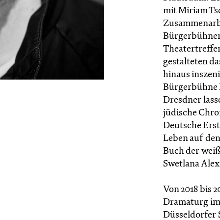
mit Miriam Tsc
Zusammenarbeit
Bürgerbühnenf
Theatertreffe
gestalteten d
hinaus inszen
Bürgerbühne 
Dresdner lass
jüdische Chro
Deutsche Ers
Leben auf de
Buch der weiß
Swetlana Alex
Von 2018 bis 
Dramaturg im 
Düsseldorfer 