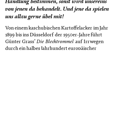
Handlung bestimmen, sonst wird unsereins
von jenen da behandelt. Und jene da spielen
uns allzu gerne übel mit!
Von einem kaschubischen Kartoffelacker im Jahr
1899 bis ins Düsseldorf der 1950er-Jahre führt
Günter Grass’
Die Blechtrommel
auf Irrwegen
durch ein halbes Jahrhundert europäischer
Geschichte: stürzt Kellertreppen hinab und
versteckt sich unter politischen Tribünen, um
Redner:innen zu stören, sucht Schutz unter
großmütterlichen Röcken, durchstreift
Friedhöfe, spielt Fronttheater, bezeugt
Zeugungsakte und Erschießungen, legt eine Jazz-
Karriere hin und wird in einer Heil- und
Pflegeanstalt interniert. (Anti-)Held der
Geschichte ist Oskar Matzerath, der sich an
seinem dritten Geburtstag entschließt, nicht