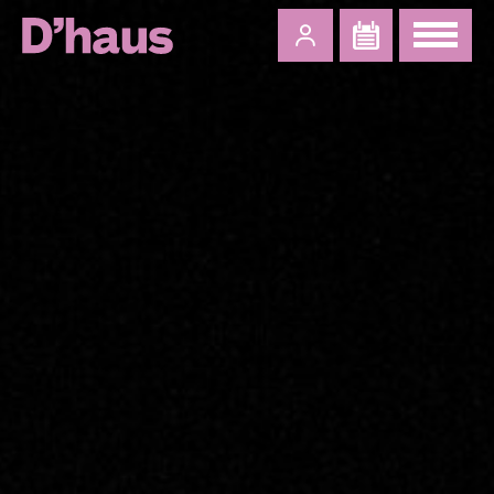
Zum Hauptinhalt springen
Zum Footer springen