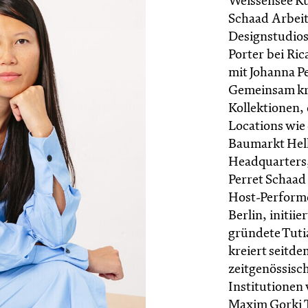
Weissensee Ku
Schaad Arbeit
Designstudios
Porter bei Ri
mit Johanna P
Gemeinsam kre
Kollektionen,
Locations wie
Baumarkt Hel
Headquarters,
Perret Schaad 
Host-Performe
Berlin, initii
gründete Tuti
kreiert seitd
zeitgenössisc
Institutionen
Maxim Gorki T