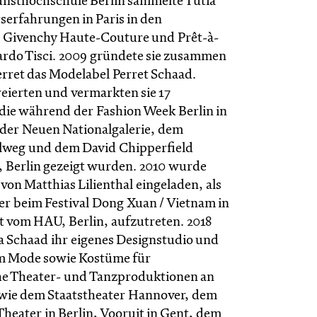
nsthochschule Berlin sammelte Tutia
serfahrungen in Paris in den
 Givenchy Haute-Couture und Prêt-à-
cardo Tisci. 2009 gründete sie zusammen
erret das Modelabel Perret Schaad.
ierten und vermarkten sie 17
 die während der Fashion Week Berlin in
 der Neuen Nationalgalerie, dem
lweg und dem David Chipperfield
 Berlin gezeigt wurden. 2010 wurde
von Matthias Lilienthal eingeladen, als
r beim Festival Dong Xuan / Vietnam in
ert vom HAU, Berlin, aufzutreten. 2018
a Schaad ihr eigenes Designstudio und
em Mode sowie Kostüme für
he Theater- und Tanzproduktionen an
 wie dem Staatstheater Hannover, dem
heater in Berlin, Vooruit in Gent, dem