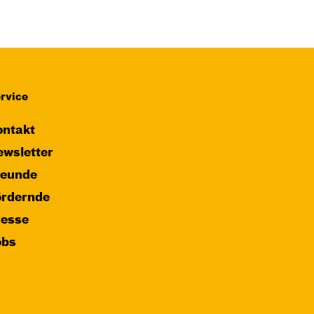
rvice
ntakt
wsletter
reunde
ördernde
resse
obs