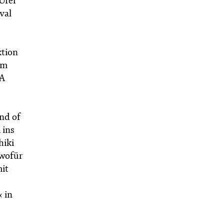
Ufer
val
ktion
em
 A
End of
 ins
hiki
 wofür
mit
 in