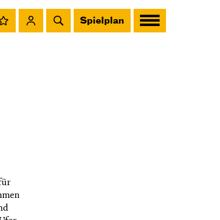
Spielplan
für
ammen
und