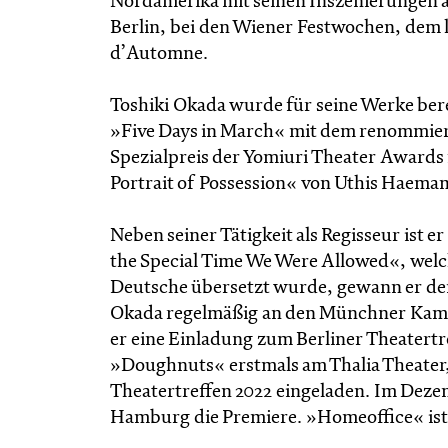
Nordamerika mit seinen Inszenierungen a
Berlin, bei den Wiener Festwochen, dem k
d’Automne.
Toshiki Okada wurde für seine Werke bere
»Five Days in March« mit dem renommier
Spezialpreis der Yomiuri Theater Awards
Portrait of Possession« von Uthis Haema
Neben seiner Tätigkeit als Regisseur ist 
the Special Time We Were Allowed«, welche
Deutsche übersetzt wurde, gewann er den 
Okada regelmäßig an den Münchner Kamm
er eine Einladung zum Berliner Theatertref
»Doughnuts« erstmals am Thalia Theate
Theatertreffen 2022 eingeladen. Im Dezem
Hamburg die Premiere. »Homeoffice« ist 