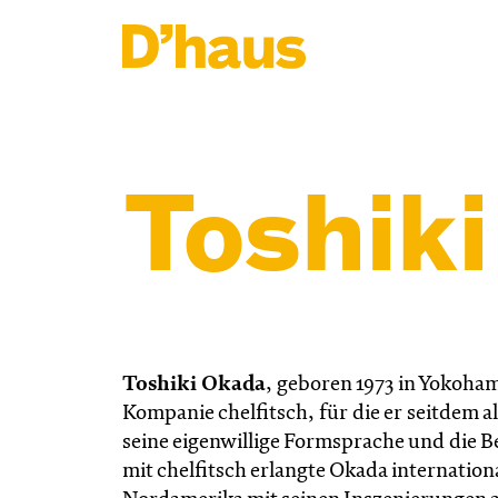
Zum Hauptinhalt springen
Zum Footer springen
Toshik
Toshiki Okada
, geboren 1973 in Yokoham
Kompanie chelfitsch, für die er seitdem al
seine eigenwillige Formsprache und die
mit chelfitsch erlangte Okada internatio