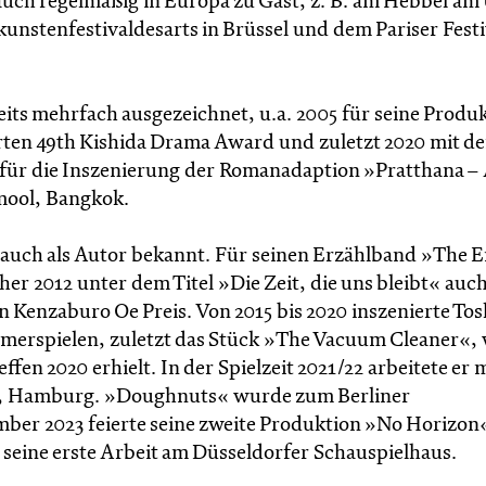
uch regelmäßig in Europa zu Gast, z. B. am Hebbel am 
unstenfestivaldesarts in Brüssel und dem Pariser Festi
its mehrfach ausgezeichnet, u.a. 2005 für seine Produ
ten 49th Kishida Drama Award und zuletzt 2020 mit d
 für die Inszenierung der Romanadaption »Pratthana –
mool, Bangkok.
er auch als Autor bekannt. Für seinen Erzählband »The 
r 2012 unter dem Titel »Die Zeit, die uns bleibt« auch
Kenzaburo Oe Preis. Von 2015 bis 2020 inszenierte Tos
erspielen, zuletzt das Stück »The Vacuum Cleaner«,
fen 2020 erhielt. In der Spielzeit 2021/22 arbeitete er 
r, Hamburg. »Doughnuts« wurde zum Berliner
ber 2023 feierte seine zweite Produktion »No Horizon«
seine erste Arbeit am Düsseldorfer Schauspielhaus.