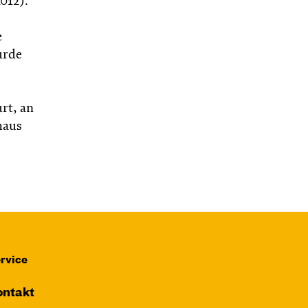
012).
e
urde
rt, an
haus
rvice
ntakt