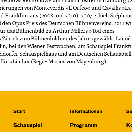
chechows »Platonow« am Thalia Theater in Hamburg (2
nierungen von Monteverdis »L’Orfeo« und Cavallis »La
d Frankfurt aus (2008 und 2010). 2007 erhielt Stéphan
8 den Opus Preis des Deutschen Bühnenvereins. 2011 w
 für das Bühnenbild zu Arthur Millers »Tod eines
Zürich zum Bühnenbildner des Jahres gewählt. Laimé
lin, bei den Wiener Festwochen, am Schauspiel Frankfu
dorfer Schauspielhaus und am Deutschen Schauspiel
für »Linda« (Regie: Marius von Mayenburg).
Start
Informationen
Se
Schauspiel
Programm
Ko