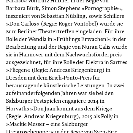
Paraiso« von Lutz Hübner in der Regie von
Barbara Bürk, Simon Stephens »Pornographie«,
inszeniert von Sebastian Nübling, sowie Schillers
»Don Carlos« (Regie: Roger Vontobel) wurde sie
zum Berliner Theatertreffen eingeladen. Für ihre
Rolle der Wendla in »Frühlings Erwachen!« in der
Bearbeitung und der Regie von Nuran Calis wurde
sie in Hannover mit dem Nachwuchsförderpreis
ausgezeichnet, für ihre Rolle der Elektra in Sartres
»Fliegen« (Regie: Andreas Kriegenburg) in
Dresden mit dem Erich-Ponto-Preis für
herausragende künstlerische Leistungen. In zwei
aufeinanderfolgenden Jahren war sie bei den
Salzburger Festspielen engagiert: 2014 in
Horvaths »Don Juan kommt aus dem Krieg«
(Regie: Andreas Kriegenburg), 2015 als Polly in
»Mackie Messer – eine Salzburger
Dreigroschenoper« in der Regie von Sven-Eric