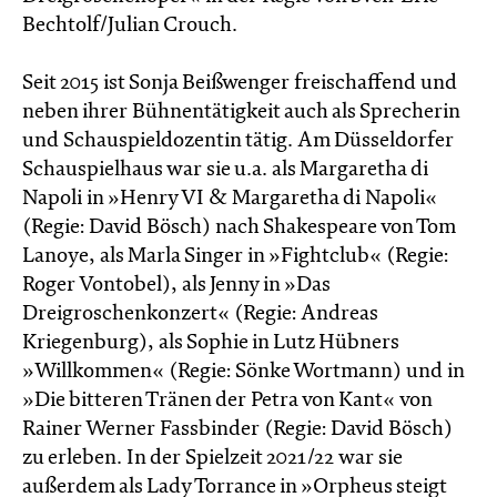
Bechtolf/Julian Crouch.
Seit 2015 ist Sonja Beißwenger freischaffend und
neben ihrer Bühnentätigkeit auch als Sprecherin
und Schauspieldozentin tätig. Am Düsseldorfer
Schauspielhaus war sie u.a. als Margaretha di
Napoli in »Henry VI & Margaretha di Napoli«
(Regie: David Bösch) nach Shakespeare von Tom
Lanoye, als Marla Singer in »Fightclub« (Regie:
Roger Vontobel), als Jenny in »Das
Dreigroschenkonzert« (Regie: Andreas
Kriegenburg), als Sophie in Lutz Hübners
»Willkommen« (Regie: Sönke Wortmann) und in
»Die bitteren Tränen der Petra von Kant« von
Rainer Werner Fassbinder (Regie: David Bösch)
zu erleben. In der Spielzeit 2021/22 war sie
außerdem als Lady Torrance in »Orpheus steigt