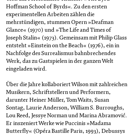
Hoffman School of Byrds«. Zu den ersten
experimentellen Arbeiten zählen die
mehrstündigen, stummen Opern »Deafman
Glance« (1970) und »The Life and Times of
Joseph Stalin« (1973). Gemeinsam mit Philip Glass
entsteht »Einstein on the Beach« (1976), ein in
Nachfolge des Surrealismus bahnbrechendes
Werk, das zu Gastspielen in der ganzen Welt
eingeladen wird.
Über die Jahre kollaboriert Wilson mit zahlreichen
Musikern, Schriftstellern und Performern,
darunter Heiner Müller, Tom Waits, Susan
Sontag, Laurie Anderson, William S. Burroughs,
Lou Reed, Jessye Norman und Marina Abramović.
Er inszeniert Werke wie Puccinis »Madama
Butterfly« (Opéra Bastille Paris, 1993), Debussys