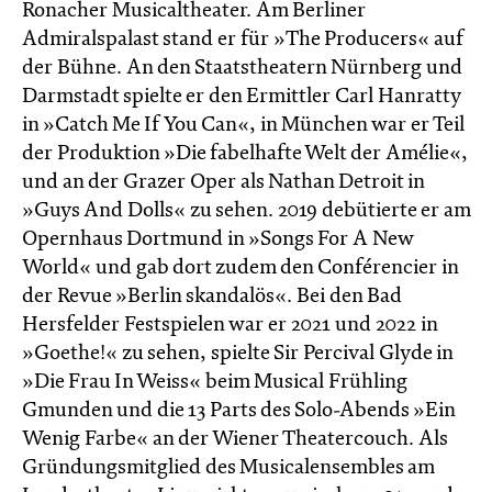
Ronacher Musicaltheater. Am Berliner
Admiralspalast stand er für »The Producers« auf
der Bühne. An den Staatstheatern Nürnberg und
Darmstadt spielte er den Ermittler Carl Hanratty
in »Catch Me If You Can«, in München war er Teil
der Produktion »Die fabelhafte Welt der Amélie«,
und an der Grazer Oper als Nathan Detroit in
»Guys And Dolls« zu sehen. 2019 debütierte er am
Opernhaus Dortmund in »Songs For A New
World« und gab dort zudem den Conférencier in
der Revue »Berlin skandalös«. Bei den Bad
Hersfelder Festspielen war er 2021 und 2022 in
»Goethe!« zu sehen, spielte Sir Percival Glyde in
»Die Frau In Weiss« beim Musical Frühling
Gmunden und die 13 Parts des Solo-Abends »Ein
Wenig Farbe« an der Wiener Theatercouch. Als
Gründungsmitglied des Musicalensembles am