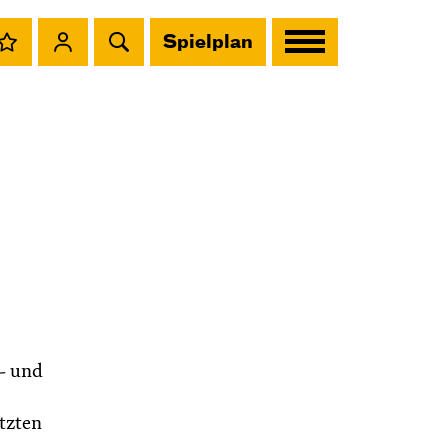
Spielplan
r- und
tzten