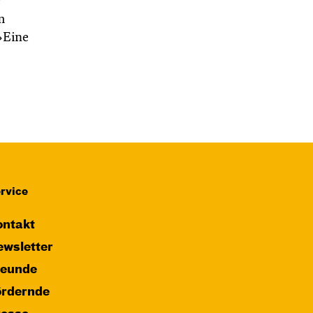
m
»Eine
rvice
ntakt
wsletter
reunde
ördernde