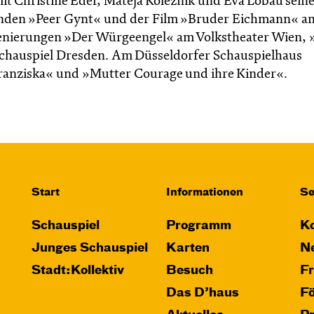
it Christine Eder, Mateja Koležnik und Eva Löbau seine
tanden »Peer Gynt« und der Film »Bruder Eichmann« a
enierungen »Der Würgeengel« am Volkstheater Wien, 
chauspiel Dresden. Am Düsseldorfer Schauspielhaus
»Franziska« und »Mutter Courage und ihre Kinder«.
Start
Informationen
Se
Schauspiel
Programm
Ko
Junges Schauspiel
Karten
Ne
Stadt:Kollektiv
Besuch
F
Das D’haus
F