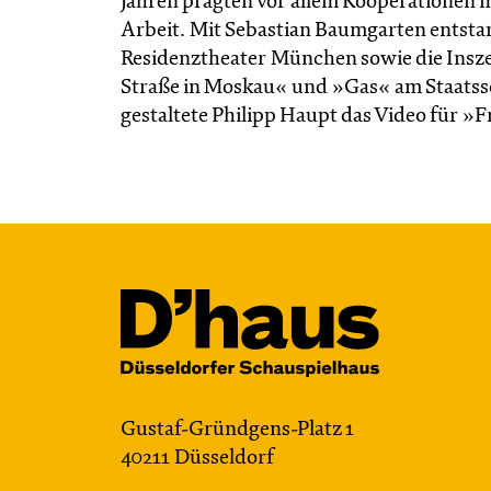
Jahren prägten vor allem Kooperationen m
Arbeit. Mit Sebastian Baumgarten ents
Residenztheater München sowie die Insz
Straße in Moskau« und »Gas« am Staatss
gestaltete Philipp Haupt das Video für 
Gustaf-Gründgens-Platz 1
40211 Düsseldorf