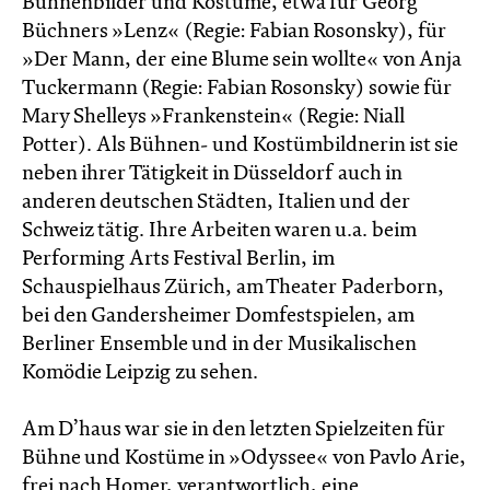
Bühnenbilder und Kostüme, etwa für Georg
Büchners »Lenz« (Regie: Fabian Rosonsky), für
»Der Mann, der eine Blume sein wollte« von Anja
Tuckermann (Regie: Fabian Rosonsky) sowie für
Mary Shelleys »Frankenstein« (Regie: Niall
Potter). Als Bühnen- und Kostümbildnerin ist sie
neben ihrer Tätigkeit in Düsseldorf auch in
anderen deutschen Städten, Italien und der
Schweiz tätig. Ihre Arbeiten waren u.a. beim
Performing Arts Festival Berlin, im
Schauspielhaus Zürich, am Theater Paderborn,
bei den Gandersheimer Domfestspielen, am
Berliner Ensemble und in der Musikalischen
Komödie Leipzig zu sehen.
Am D’haus war sie in den letzten Spielzeiten für
Bühne und Kostüme in »Odyssee« von Pavlo Arie,
frei nach Homer, verantwortlich, eine