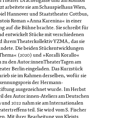
am Theater Drachengasse und am Kosmos
zt arbeitete sie am Schauspielhaus Wien,
iel Hannover und Staatstheater Cottbus,
olstois Roman »Anna Karenina« in einer
g auf die Bühne brachte. Sie schreibt für
nd entwickelt Stücke mit verschiedenen
 ihrem Theaterkollektiv YZMA, das sie
ndete. Die beiden Stückentwicklungen
Thema« (2020) und »Koralli Korallo«
n zu den Autor:innenTheaterTagen am
ater Berlin eingeladen. Das Kurzstück
hrieb sie im Rahmen derselben, wofür sie
kennungspreis der Hermann-
iftung ausgezeichnet wurde. Im Herbst
eil des Autor:innen-Ateliers am Deutschen
n und 2022 nahm sie am Internationalen
tertreffens teil. Sie wird vom S. Fischer
en. Mit ihrer Bearbeitung von Kleists