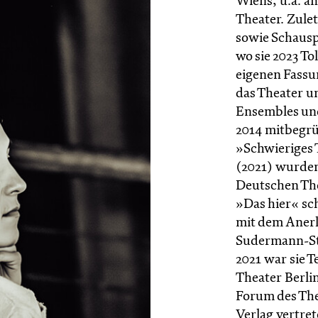
Wiens, u.a. 
Theater. Zulet
sowie Schausp
wo sie 2023 T
eigenen Fassun
das Theater u
Ensembles und
2014 mitbegrü
»Schwieriges 
(2021) wurde
Deutschen The
»Das hier« sc
mit dem Aner
Sudermann-St
2021 war sie T
Theater Berli
Forum des Thea
Verlag vertret