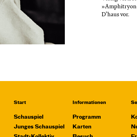
»Amphitryon« 
D’haus vor.
Start
Informationen
Se
Schauspiel
Programm
Ko
Junges Schauspiel
Karten
Ne
Stadt:Kollektiv
Besuch
F