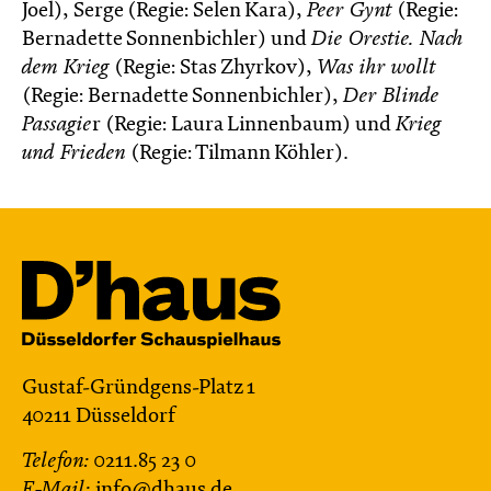
Joel), Serge (Regie: Selen Kara),
Peer Gynt
(Regie:
Bernadette Sonnenbichler) und
Die Orestie. Nach
dem Krieg
(Regie: Stas Zhyrkov),
Was ihr wollt
(Regie: Bernadette Sonnenbichler),
Der Blinde
Passagie
r (Regie: Laura Linnenbaum) und
Krieg
und Frieden
(Regie: Tilmann Köhler).
Gustaf-Gründgens-Platz 1
40211 Düsseldorf
Telefon:
0211.85 23 0
E-Mail:
info@dhaus.de