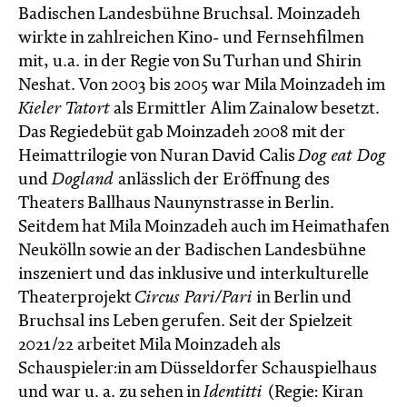
Badischen Landesbühne Bruchsal. Moinzadeh
wirkte in zahlreichen Kino- und Fernsehfilmen
mit, u.a. in der Regie von Su Turhan und Shirin
Neshat. Von 2003 bis 2005 war Mila Moinzadeh im
Kieler Tatort
als Ermittler Alim Zainalow besetzt.
Das Regiedebüt gab Moinzadeh 2008 mit der
Heimattrilogie von Nuran David Calis
Dog eat Dog
und
Dogland
anlässlich der Eröffnung des
Theaters Ballhaus Naunynstrasse in Berlin.
Seitdem hat Mila Moinzadeh auch im Heimathafen
Neukölln sowie an der Badischen Landesbühne
inszeniert und das inklusive und interkulturelle
Theaterprojekt
Circus Pari/Pari
in Berlin und
Bruchsal ins Leben gerufen. Seit der Spielzeit
2021/22 arbeitet Mila Moinzadeh als
Schauspieler:in am Düsseldorfer Schauspielhaus
und war u. a. zu sehen in
Identitti
(Regie: Kiran