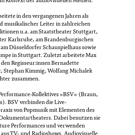
m Kontext der audiovisuellen Medien.
eitete in den vergangenen Jahren als
 musikalischer Leiter in zahlreichen
tionen u.a. am Staatstheater Stuttgart,
ter Karlsruhe, am Brandenburgischen
, am Düsseldorfer Schauspielhaus sowie
mpe in Stuttgart. Zuletzt arbeitete Max
t den Regisseur:innen Bernadette
r, Stephan Kimmig, Wolfang Michalek
hter zusammen.
es Performance-Kollektives »BSV« (Braun,
s). BSV verbinden die Live-
raxis von Popmusik mit Elementen des
Dokumentartheaters. Dabei benutzen sie
cture Performances und verwenden
 aus TV- und Radioshows. Audiovisuelle