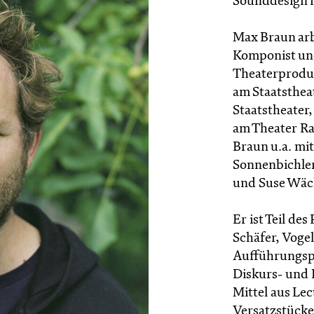
Sounddesign i
Max Braun arb
Komponist und
Theaterproduk
am Staatsthea
Staatstheater
am Theater Ra
Braun u.a. mi
Sonnenbichle
und Suse Wäc
Er ist Teil d
Schäfer, Vogel
Aufführungsp
Diskurs- und 
Mittel aus Le
Versatzstücke