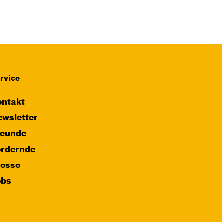
rvice
ntakt
wsletter
reunde
ördernde
resse
obs