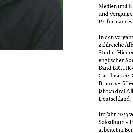
Medien und K
und Vergangen
Performances
In den vergan
zahlreiche Al
Studio. Hier 
englischen So
Band BRTHR o
Carolina Lee.
Braun veröffe
Jahren drei Al
Deutschland, 
Im Jahr 2023 v
Soloalbum »Ti
arbeitet in Be