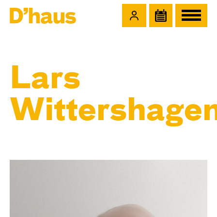
Zum Hauptinhalt springen
Zum Footer springen
Lars
Wittershage