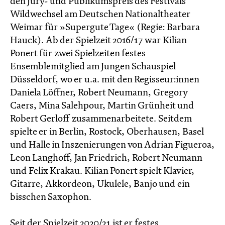
den Jury- und Publikumspreis des Festivals
Wildwechsel am Deutschen Nationaltheater
Weimar für »Supergute Tage« (Regie: Barbara
Hauck). Ab der Spielzeit 2016/17 war Kilian
Ponert für zwei Spielzeiten festes
Ensemblemitglied am Jungen Schauspiel
Düsseldorf, wo er u.a. mit den Regisseur:innen
Daniela Löffner, Robert Neumann, Gregory
Caers, Mina Salehpour, Martin Grünheit und
Robert Gerloff zusammenarbeitete. Seitdem
spielte er in Berlin, Rostock, Oberhausen, Basel
und Halle in Inszenierungen von Adrian Figueroa,
Leon Langhoff, Jan Friedrich, Robert Neumann
und Felix Krakau. Kilian Ponert spielt Klavier,
Gitarre, Akkordeon, Ukulele, Banjo und ein
bisschen Saxophon.
Seit der Spielzeit 2020/21 ist er festes