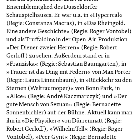
Ensemblemitglied des Düsseldorfer
Schauspielhauses. Er war u.a. in »Hyperreal«
(Regie: Constanza Macras), in »Das Rheingold.
Eine andere Geschichte« (Regie: Roger Vontobel)
und als Truffaldino in der Open-Air-Produktion
»Der Diener zweier Herren« (Regie: Robert
Gerloff) zu sehen. Außerdem stand er in
»Franziska« (Regie: Sebastian Baumgarten), in
»Trauer ist das Ding mit Federn« von Max Porter
(Regie: Laura Linnenbaum), in »Rückkehr zu den
Sternen (Weltraumoper)« von Bonn Park, in
»Alice« (Regie: André Kaczmarczyk) und »Der
gute Mensch von Sezuan« (Regie: Bernadette
Sonnenbichler) auf der Bühne. Aktuell kann man
ihn in »Die Physiker« von Dürrenmatt (Regie:
Robert Gerloff), »Wilhelm Tell« (Regie: Roger
Vontobel), »Peer Gynt« (Regie: Bernadette