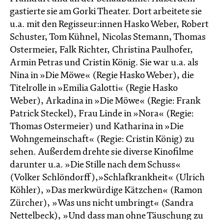
gastierte sie am Gorki Theater. Dort arbeitete sie
u.a. mit den Regisseur:innen Hasko Weber, Robert
Schuster, Tom Kühnel, Nicolas Stemann, Thomas
Ostermeier, Falk Richter, Christina Paulhofer,
Armin Petras und Cristin König. Sie war u.a. als
Nina in »Die Möwe« (Regie Hasko Weber), die
Titelrolle in »Emilia Galotti« (Regie Hasko
Weber), Arkadina in »Die Möwe« (Regie: Frank
Patrick Steckel), Frau Linde in »Nora« (Regie:
Thomas Ostermeier) und Katharina in »Die
Wohngemeinschaft« (Regie: Cristin König) zu
sehen. Außerdem drehte sie diverse Kinofilme
darunter u.a. »Die Stille nach dem Schuss«
(Volker Schlöndorff),»Schlafkrankheit« (Ulrich
Köhler), »Das merkwürdige Kätzchen« (Ramon
Zürcher), »Was uns nicht umbringt« (Sandra
Nettelbeck), »Und dass man ohne Täuschung zu