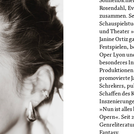
Sonnenbichler
Rosendahl, E
zusammen. Seit
Schauspielstu
und Theater »
Janine Ortiz g
Festspielen, b
Oper Lyon und
besonderes In
Produktionen.
promovierte J
Schrekers, pu
Schaffen des 
Inszenierunge
»Nun ist alles
Opern«. Seit 
Genreliteratu
Fantasy.