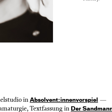
elstudio in
Absol­vent:innen­vor­spiel
amaturgie, Textfassung in
Der Sandman