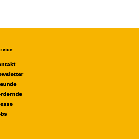
rvice
ntakt
wsletter
reunde
ördernde
resse
obs