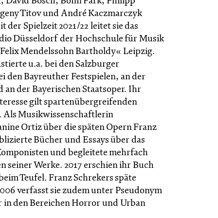
, David Bösch, Bonn Park, Philipp
vgeny Titov und André Kaczmarczyk
 der Spielzeit 2021/22 leitet sie das
dio Düsseldorf der Hochschule für Musik
Felix Mendelssohn Bartholdy« Leipzig.
astierte u.a. bei den Salzburger
ei den Bayreuther Festspielen, an der
 an der Bayerischen Staatsoper. Ihr
teresse gilt spartenübergreifenden
 Als Musikwissenschaftlerin
anine Ortiz über die späten Opern Franz
blizierte Bücher und Essays über das
Komponisten und begleitete mehrfach
n seiner Werke. 2017 erschien ihr Buch
 beim Teufel. Franz Schrekers späte
2006 verfasst sie zudem unter Pseudonym
r in den Bereichen Horror und Urban