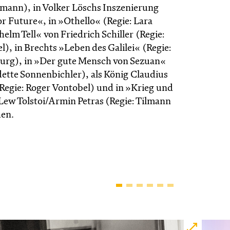
mann), in Volker Löschs Inszenierung
r Future«, in »Othello« (Regie: Lara
helm Tell« von Friedrich Schiller (Regie:
), in Brechts »Leben des Galilei« (Regie:
urg), in »Der gute Mensch von Sezuan«
dette Sonnenbichler), als König Claudius
Regie: Roger Vontobel) und in »Krieg und
Lew Tolstoi/Armin Petras (Regie: Tilmann
hen.