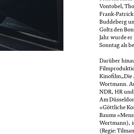
Vontobel, Tho
Frank-Patrick 
Buddeberg und
Goltz den Bon
Jahr wurde er
Sonntag als b
Darüber hinau
Filmproduktio
Kinofilm „Die 
Wortmann. Auß
NDR, HR und 
Am Düsseldorf
»Göttliche Ko
Baums »Mensc
Wortmann), in
(Regie: Tilman