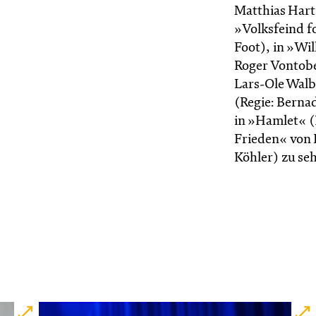
Matthias Hart
»Volksfeind fo
Foot), in »Wil
Roger Vontobel
Lars-Ole Walb
(Regie: Berna
in »Hamlet« (
Frieden« von 
Köhler) zu se