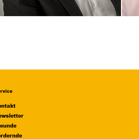
rvice
ntakt
wsletter
reunde
ördernde