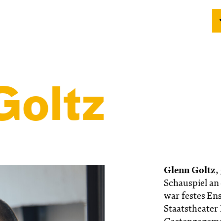
Goltz
Glenn Goltz
,
Schauspiel an 
war festes En
Staatstheater