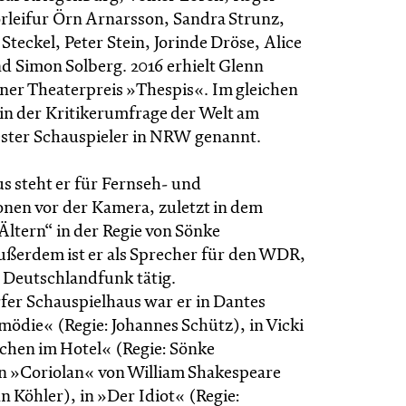
rleifur Örn Arnarsson, Sandra Strunz,
Steckel, Peter Stein, Jorinde Dröse, Alice
 Simon Solberg. 2016 erhielt Glenn
ner Theaterpreis »Thespis«. Im gleichen
 in der Kritikerumfrage der Welt am
ester Schauspieler in NRW genannt.
s steht er für Fernseh- und
nen vor der Kamera, zuletzt in dem
Ältern“ in der Regie von Sönke
erdem ist er als Sprecher für den WDR,
Deutschlandfunk tätig.
er Schauspielhaus war er in Dantes
mödie« (Regie: Johannes Schütz), in Vicki
hen im Hotel« (Regie: Sönke
 »Coriolan« von William Shakespeare
n Köhler), in »Der Idiot« (Regie: