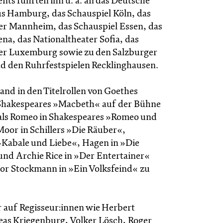
ts führten ihn u. a. an das Deutsche
s Hamburg, das Schauspiel Köln, das
er Mannheim, das Schauspiel Essen, das
na, das Nationaltheater Sofia, das
er Luxemburg sowie zu den Salzburger
nd den Ruhrfestspielen Recklinghausen.
and in den Titelrollen von Goethes
Shakespeares »Macbeth« auf der Bühne
 als Romeo in Shakespeares »Romeo und
Moor in Schillers »Die Räuber«,
»Kabale und Liebe«, Hagen in »Die
nd Archie Rice in »Der Entertainer«
tor Stockmann in »Ein Volksfeind« zu
r auf Regisseur:innen wie Herbert
eas Kriegenburg, Volker Lösch, Roger