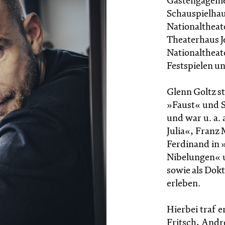
Gastengagemen
Schauspielhau
Nationaltheat
Theaterhaus Je
Nationaltheat
Festspielen u
Glenn Goltz st
»Faust« und 
und war u. a.
Julia«, Franz 
Ferdinand in 
Nibelungen« u
sowie als Dok
erleben.
Hierbei traf e
Fritsch, Andr