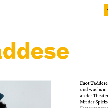
addese
Fnot Taddese
und wuchs in K
an der Theate
Mit der Spielze