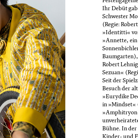
Festengagemen
Ihr Debüt gab 
Schwester Mon
(Regie: Robert
»Identitti« vo
»Annette, ein
Sonnenbichler
Baumgarten), 
Robert Lehnig
Sezuan« (Regi
Seit der Spiel
Besuch der al
»Eurydike Dee
in »Mindset« 
»Amphitryon« 
unverheiratet
Bühne. In der 
Kinder- und F