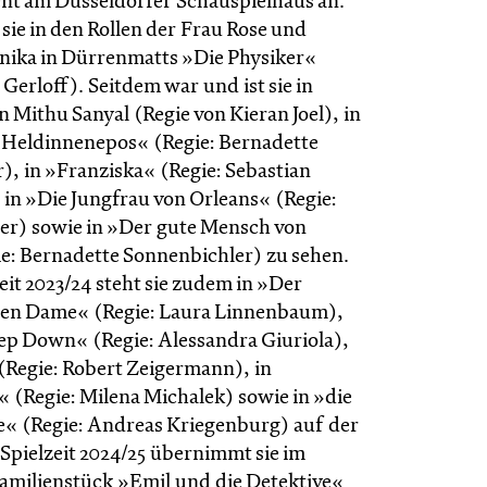
t am Düsseldorfer Schauspielhaus an.
sie in den Rollen der Frau Rose und
ika in Dürrenmatts »Die Physiker«
 Gerloff).​ Seitdem war und ist sie in
n Mithu Sanyal (Regie von Kieran Joel), in
 Heldinnenepos« (Regie: Bernadette
), in »Franziska« (Regie: Sebastian
in »Die Jungfrau von Orleans« (Regie:
er) sowie in »Der gute Mensch von
e: Bernadette Sonnenbichler) zu sehen.
zeit 2023/24 steht sie zudem in »Der
ten Dame« (Regie: Laura Linnenbaum),
p Down« (Regie: Alessandra Giuriola),
(Regie: Robert Zeigermann), in
(Regie: Milena Michalek) sowie in »die
e« (Regie: Andreas Kriegenburg) auf der
Spielzeit 2024/25 übernimmt sie im
amilienstück »Emil und die Detektive«