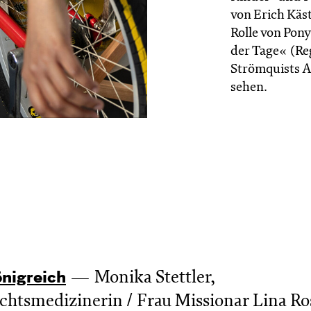
von Erich Käst
Rolle von Pony
der Tage« (Re
Strömquists A
sehen.
Monika Stettler,
nig­reich
htsmedizinerin / Frau Missionar Lina Ro