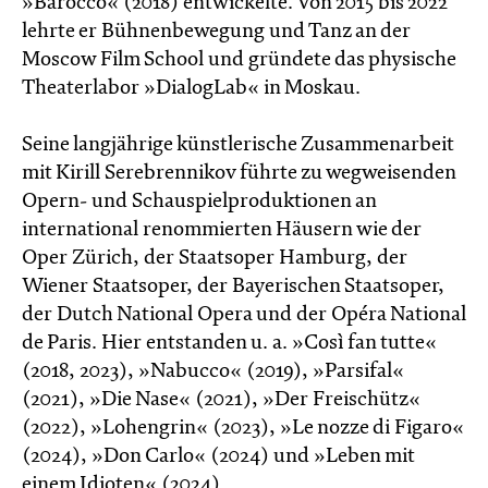
»Barocco« (2018) entwickelte. Von 2015 bis 2022
lehrte er Bühnenbewegung und Tanz an der
Moscow Film School und gründete das physische
Theaterlabor »DialogLab« in Moskau.
Seine langjährige künstlerische Zusammenarbeit
mit Kirill Serebrennikov führte zu wegweisenden
Opern- und Schauspielproduktionen an
international renommierten Häusern wie der
Oper Zürich, der Staatsoper Hamburg, der
Wiener Staatsoper, der Bayerischen Staatsoper,
der Dutch National Opera und der Opéra National
de Paris. Hier entstanden u. a. »Così fan tutte«
(2018, 2023), »Nabucco« (2019), »Parsifal«
(2021), »Die Nase« (2021), »Der Freischütz«
(2022), »Lohengrin« (2023), »Le nozze di Figaro«
(2024), »Don Carlo« (2024) und »Leben mit
einem Idioten« (2024).