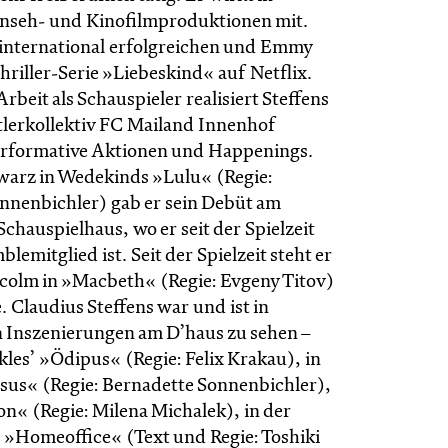
rnseh- und Kinofilmproduktionen mit.
r international erfolgreichen und Emmy
riller-Serie »Liebeskind« auf Netflix.
rbeit als Schauspieler realisiert Steffens
lerkollektiv FC Mailand Innenhof
erformative Aktionen und Happenings.
warz in Wedekinds »Lulu« (Regie:
nnenbichler) gab er sein Debüt am
chauspielhaus, wo er seit der Spielzeit
lemitglied ist. Seit der Spielzeit steht er
colm in »Macbeth« (Regie: Evgeny Titov)
 Claudius Steffens war und ist in
 Inszenierungen am D’haus zu sehen –
les’ »Ödipus« (Regie: Felix Krakau), in
esus« (Regie: Bernadette Sonnenbichler),
n« (Regie: Milena Michalek), in der
»Homeoffice« (Text und Regie: Toshiki