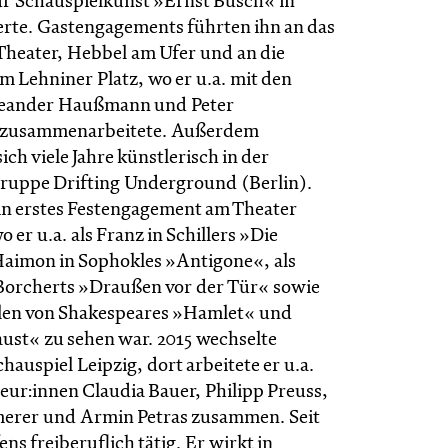
r Schauspielkunst »Ernst Busch« in
ierte. Gastengagements führten ihn an das
heater, Hebbel am Ufer und an die
 Lehniner Platz, wo er u.a. mit den
Leander Haußmann und Peter
 zusammenarbeitete. Außerdem
ich viele Jahre künstlerisch in der
ruppe Drifting Underground (Berlin).
ein erstes Festengagement am Theater
 er u.a. als Franz in Schillers »Die
Haimon in Sophokles »Antigone«, als
orcherts »Draußen vor der Tür« sowie
ollen von Shakespeares »Hamlet« und
ust« zu sehen war. 2015 wechselte
chauspiel Leipzig, dort arbeitete er u.a.
eur:innen Claudia Bauer, Philipp Preuss,
rer und Armin Petras zusammen. Seit
ens freiberuflich tätig. Er wirkt in