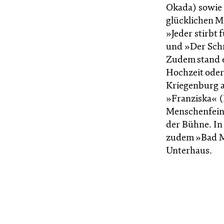
Okada) sowie 
glück­lichen M
»Jeder stirbt 
und »Der Schn
Zudem stand e
Hochzeit oder 
Kriegenburg al
»Franziska« (
Menschenfeind
der Bühne. In 
zudem »Bad M
Unterhaus.