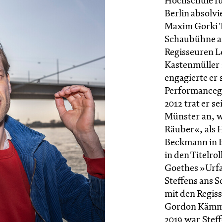
Hochschule fü
Berlin absolv
Maxim Gorki T
Schaubühne am
Regisseuren 
Kastenmüller
engagierte er s
Performanceg
2012 trat er s
Münster an, wo
Räuber«, als 
Beckmann in B
in den Titelr
Goethes »Urfa
Steffens ans S
mit den Regiss
Gordon Kämme
2019 war Steff