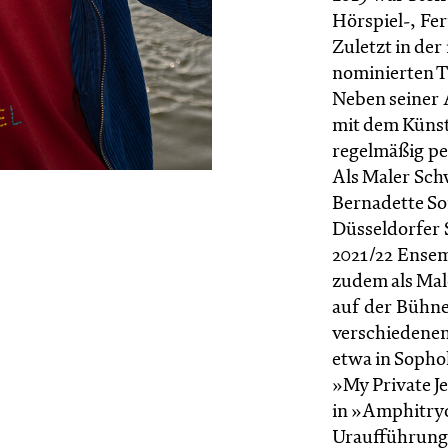
Hörspiel-, Fe
Zuletzt in de
nominierten Th
Neben seiner A
mit dem Künst
regelmäßig p
Als Maler Sch
Bernadette So
Düsseldorfer S
2021/22 Ensemb
zudem als Mal
auf der Bühne.
verschiedenen
etwa in Sophok
»My Private J
in »Amphitryo
Uraufführung 