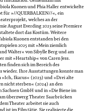
d Installation. Gemeinsam mit
abiola Kuonen und Phia Haller entwickelte
ept für »//QUERBALKEN//«, ein
eaterprojekt, welches an der
ie August Everding 2023 seine Premiere
staltete dort das Kostüm. Weitere
Fabiola Kuonen entstanden bei den
stspielen 2025 mit »Mein ziemlich
und Walter« von Sibylle Berg und am
er mit »Heartship« von Caren Jess.
en finden sich im Bereich des
s wieder. Ihre Ausstattungen konnte man
 »Ich, Ikarus« (2023) und »Drei alte
n nicht sterben« (2024) an den
 Sachsen GmbH und in »Die Biene im
 am überzwerg Theater Saarbrücken
dem Theater arbeitet sie auch
 ist im Film tätig. Sie realisierte die