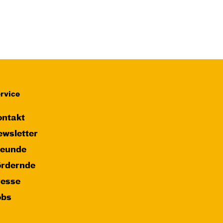
rvice
ntakt
wsletter
reunde
ördernde
resse
obs