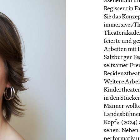
Szenenbild un
Regisseurin F
Sie das Konz
immersives Th
Theaterakadem
feierte und ge
Arbeiten mit 
Salzburger Fe
seltsamer Fre
Residenztheat
Weitere Arbeit
Kindertheater
in den Stücken
Männer wollte
Landesbühnen
Kopf« (2024)
sehen. Neben 
performativ und