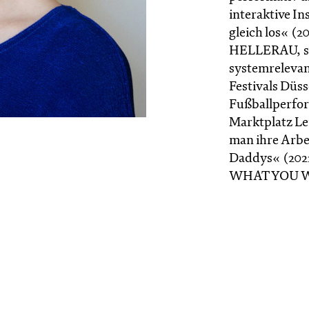
interaktive I
gleich los« (2
HELLERAU, so
systemrelevan
Festivals Düss
Fußballperfo
Marktplatz Le
man ihre Arbe
Daddys« (202
WHAT YOU WA