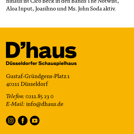
hinaus ist Cico Beck in den Bands The Notwist,
Aloa Input, Joasihno und Ms. John Soda aktiv.
Gustaf-Gründgens-Platz 1
40211 Düsseldorf
Telefon:
0211.85 23 0
E-Mail:
info@dhaus.de