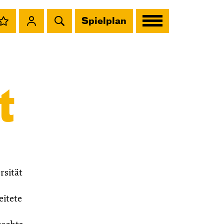
Spielplan
t
rsität
itete