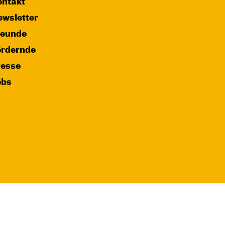
ntakt
wsletter
reunde
ördernde
resse
obs