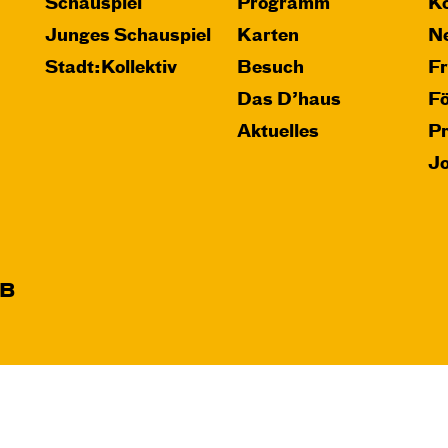
Schauspiel
Programm
Ko
Junges Schauspiel
Karten
Ne
Stadt:Kollektiv
Besuch
F
Das D’haus
F
Aktuelles
P
J
B