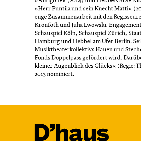
»Antigone« (2014) und Hebbels »Die Nibe
»Herr Puntila und sein Knecht Matti« (20
enge Zusammenarbeit mit den Regisseuren
Kronfoth und Julia Lwowski. Engagements 
Schauspiel Köln, Schauspiel Zürich, Sta
Hamburg und Hebbel am Ufer Berlin. Seit 
Musiktheaterkollektivs Hauen und Stechen
Fonds Doppelpass gefördert wird. Darübe
kleiner Augenblick des Glücks« (Regie: 
2013 nominiert.