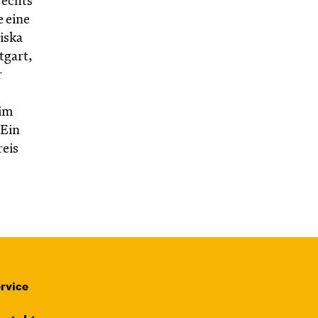
rechts
 eine
iska
tgart,
r
 im
»Ein
eis
rvice