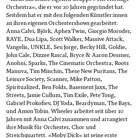
Orchestra«, die er vor 20 Jahren gegründet hat.
Seitdem hat er mit den folgenden Künstler:innen
an ihren eigenen Orchestershows gearbeitet:
Anna Calvi, Björk, Aphex Twin, Giorgio Moroder,
RAYE, Dua Lipa, Scott Walker, Massive Attack,
Vangelis, UNKLE, Seu Jorge, Becky Hill, Goldie,
John Cale, Dizzee Rascal, Bryce & Aaron Dessner,
Anohni, Sparks, The Cinematic Orchestra, Roots
Manuva, Tim Minchin, These New Puritans, The
Leisure Society, Scanner, Mike Patton,
Spiritualized, Ben Folds, Basement Jaxx, The
Streets, Jamie Cullum, Tim Exile, Pete Tong,
Gabriel Prokofiev, DJ Yoda, Beardyman, The Bays,
und Amon Tobin. Wheeler arbeitet seit über 10
Jahren mit Anna Calvi zusammen und arrangiert
ihre Musik für Orchester, Chor und
Streichquartett. »Moby Dick« ist seine erste