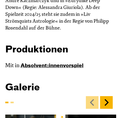
André Kaczmarczyk und in »Eurydike Deep
Down« (Regie: Alessandra Giuriola). Ab der
Spielzeit 2024/25 steht sie zudem in »Liv
Strömquists Astrologie« in der Regie von Philipp
Rosendahl auf der Bühne.
Produktionen
Mit in
Absol­vent:innen­vor­spiel
Galerie