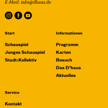
E-Mail:
info@dhaus.de
JUNGES SCHAUSPIEL
Wolf
Ein Stück über Mut und Freundschaft
von Saša Stanišić
Regie: Carmen Schwarz
Central 1
Start
Informationen
Touchtour für sehbehinderte und blinde
Schauspiel
Programm
Menschen
Junges Schauspiel
Karten
Mit künstlerischer Audiodeskription
Stadt:Kollektiv
Besuch
Karten
Das D’haus
Aktuelles
Service
Kontakt