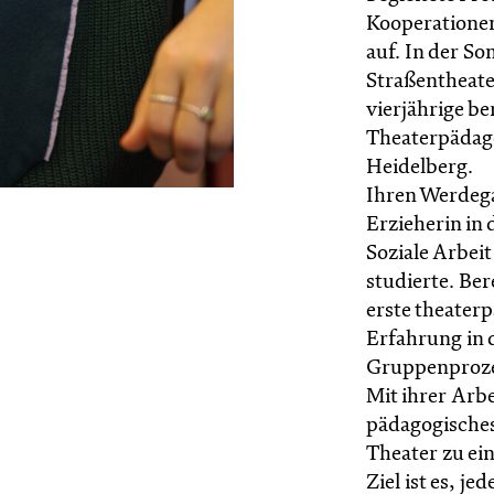
Kooperationen
auf. In der S
Straßentheater
vierjährige b
Theaterpädago
Heidelberg.
Ihren Werdega
Erzieherin in 
Soziale Arbei
studierte. Ber
erste theater
Erfahrung in 
Gruppenproze
Mit ihrer Arbe
pädagogisches
Theater zu ein
Ziel ist es, je