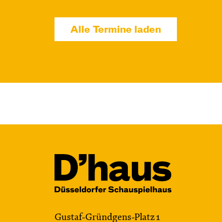
Di, 10.11. / 10:00 –
Alle Termine laden
11:00
JUNGES SCHAUSPIEL
Das NEIN­horn
von Marc-Uwe Kling und Astrid Henn
Regie: Philipp Alfons Heitmann,
Matts Johan Leenders
Central 1
Karten
Gustaf-Gründgens-Platz 1