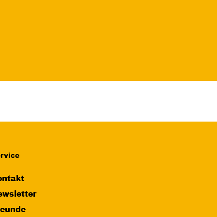
Fr, 13.11. / 10:00 –
11:00
JUNGES SCHAUSPIEL
FAMILIENVORSTELLUNG
Das NEIN­horn
von Marc-Uwe Kling und Astrid Henn
Regie: Philipp Alfons Heitmann,
Matts Johan Leenders
Central 1
rvice
Karten
ntakt
wsletter
reunde