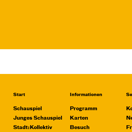
Do, 12.11. / 10:00 –
11:00
JUNGES SCHAUSPIEL
FAMILIENVORSTELLUNG
Das NEIN­horn
von Marc-Uwe Kling und Astrid Henn
Regie: Philipp Alfons Heitmann,
Matts Johan Leenders
Central 1
Start
Informationen
Se
Karten
Schauspiel
Programm
Ko
Junges Schauspiel
Karten
Ne
Stadt:Kollektiv
Besuch
F