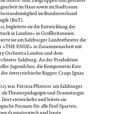
che Alters- und Zielgruppen und gestaltet
ngsarbeit im Haus sowie im Stadtraum.
 Vorstandsmitglied im Bundesverband
ogik (BuT).
5 begleitete sie die Entwicklung der
tuck in London« in Großbritannien.
ierte sie am Salzburger Landestheater die
r »THE ENDZ« in Zusammenarbeit mit
ory Orchestra London und dem
chester Salzburg. An der Produktion
roßer Jugendchor, die Komponistin Kate
 der österreichische Rapper Craqu Ignaz
025 war Patricia Pfisterer am Salzburger
 als Theaterpädagogin und Dramaturgin
. Dort entwickelte und leitete sie
gische Formate für alle fünf Sparten,
oben dramaturgisch und baute