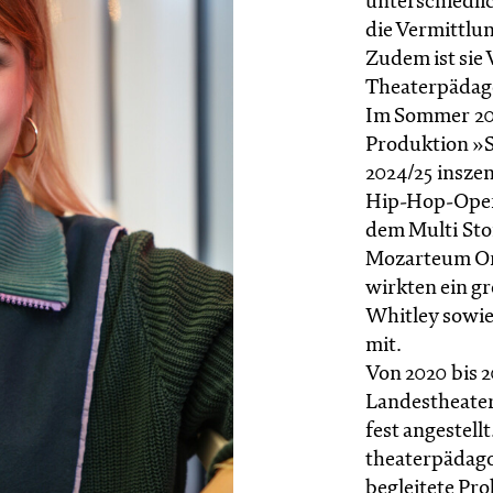
unterschiedli
die Vermittlu
Zudem ist sie
Theaterpädag
Im Sommer 202
Produktion »S
2024/25 inszen
Hip-Hop-Ope
dem Multi St
Mozarteum Or
wirkten ein g
Whitley sowie
mit.
Von 2020 bis 2
Landestheater
fest angestellt
theaterpädago
begleitete Pr