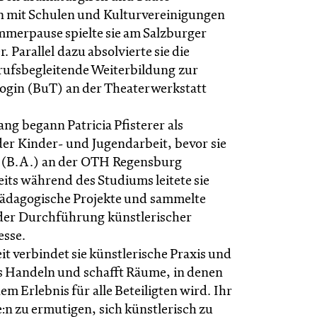
 mit Schulen und Kulturvereinigungen
ommerpause spielte sie am Salzburger
. Parallel dazu absolvierte sie die
erufsbegleitende Weiterbildung zur
gin (BuT) an der Theaterwerkstatt
ng begann Patricia Pfisterer als
der Kinder- und Jugendarbeit, bevor sie
t (B.A.) an der OTH Regensburg
eits während des Studiums leitete sie
pädagogische Projekte und sammelte
der Durchführung künstlerischer
sse.
it verbindet sie künstlerische Praxis und
 Handeln und schafft Räume, in denen
em Erlebnis für alle Beteiligten wird. Ihr
de:n zu ermutigen, sich künstlerisch zu