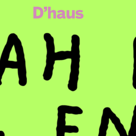
Zum Hauptinhalt springen
Zum Footer springen