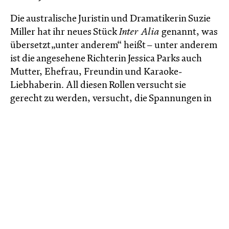
Die australische Juristin und Dramatikerin Suzie
Miller hat ihr neues Stück
Inter Alia
genannt, was
übersetzt „unter anderem“ heißt – unter anderem
ist die angesehene Richterin Jessica Parks auch
Mutter, Ehefrau, Freundin und Karaoke-
Liebhaberin. All diesen Rollen versucht sie
gerecht zu werden, versucht, die Spannungen in
der Ehe mit ihrem weniger erfolgreichen Mann
Michael, der ebenfalls Jurist ist, zu entschärfen,
versucht, mit ihrem Sohn Harry in einem
respektvollen und achtsamen Austausch zu sein.
Ihre Welt erlebt eine Erschütterung, als Harry
eines Nachts betrunken von einer Party
zurückkehrt und in der Folge der Vergewaltigung
einer Mitschülerin beschuldigt wird. Jessica
Parks’ fein austarierte Lebensbereiche stürzen ein