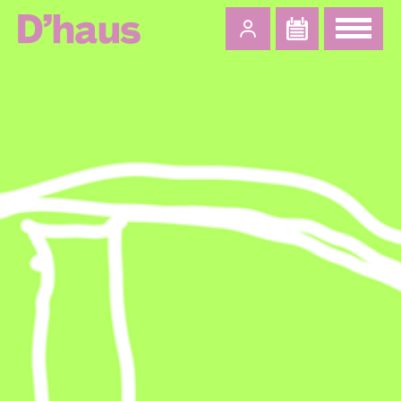
Zum Hauptinhalt springen
Zum Footer springen